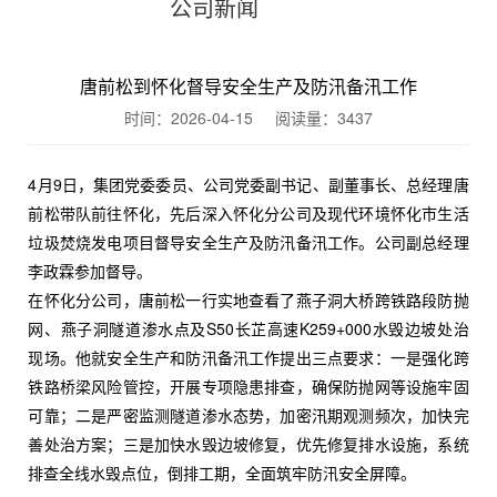
公司新闻
唐前松到怀化督导安全生产及防汛备汛工作
时间：2026-04-15 阅读量：
3437
4月9日，集团党委委员、公司党委副书记、副董事长、总经理唐
前松带队前往怀化，先后深入怀化分公司及现代环境怀化市生活
垃圾焚烧发电项目督导安全生产及防汛备汛工作。公司副总经理
李政霖参加督导。
在怀化分公司，唐前松一行实地查看了燕子洞大桥跨铁路段防抛
网、燕子洞隧道渗水点及S50长芷高速K259+000水毁边坡处治
现场。他就安全生产和防汛备汛工作提出三点要求：一是强化跨
铁路桥梁风险管控，开展专项隐患排查，确保防抛网等设施牢固
可靠；二是严密监测隧道渗水态势，加密汛期观测频次，加快完
善处治方案；三是加快水毁边坡修复，优先修复排水设施，系统
排查全线水毁点位，倒排工期，全面筑牢防汛安全屏障。