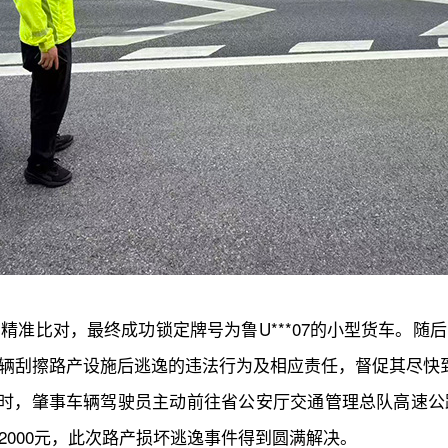
精准比对，最终成功锁定牌号为鲁U***07的小型货车。随
辆刮擦路产设施后逃逸的违法行为及相应责任，督促其尽快
14时，肇事车辆驾驶员主动前往省公安厅交通管理总队高速
000元，此次路产损坏逃逸事件得到圆满解决。