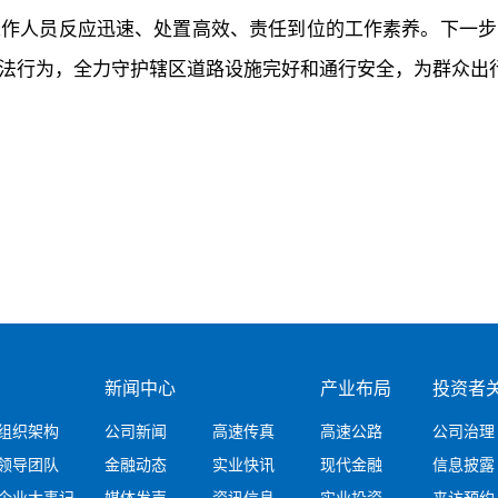
工作人员反应迅速、处置高效、责任到位的工作素养。下一步
法行为，全力守护辖区道路设施完好和通行安全，为群众出
新闻中心
产业布局
投资者
组织架构
公司新闻
高速传真
高速公路
公司治理
领导团队
金融动态
实业快讯
现代金融
信息披露
企业大事记
媒体发声
资讯信息
实业投资
来访预约