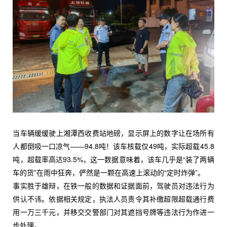
当车辆缓缓驶上湘潭西收费站地磅，显示屏上的数字让在场所有
人都倒吸一口凉气——94.8吨！该车核载仅49吨，实际超载45.8
吨，超载率高达93.5%，这一数据意味着，该车几乎是“装了两辆
车的货”在雨中狂奔，俨然是一颗在高速上滚动的“定时炸弹”。
事实胜于雄辩，在铁一般的数据和证据面前，驾驶员对违法行为
供认不讳。依据相关规定，执法人员责令其补缴超限超载通行费
用一万三千元，并移交交警部门对其遮挡号牌等违法行为作进一
步处理。