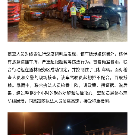
稽查人员对线索进行深度研判后发现，该车除涉嫌逃费外，还伴
有恶意遮挡车牌、严重超限超载等违法行为。冒着倾盆暴雨，联
合行动组在道林服务区成功锁定，并控制住了目标车辆。面对稽
查人员和交警的现场核查，该车驾驶员起初拒不配合，百般抵
赖。暴雨中，联合执法人员轮番上阵，讲政策、摆证据、说后
果，经过整整5个小时的耐心劝解和法律攻心，驾驶员最终心理
防线崩溃，同意跟随执法人员驶离高速，接受称重检测。