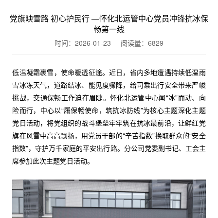
党旗映雪路 初心护民行 —怀化北运管中心党员冲锋抗冰保
畅第一线
时间：2026-01-23 阅读量：
6829
低温凝霜裹雪，使命暖透征途。近日，省内多地遭遇持续低温雨
雪冰冻天气，道路结冰、能见度骤降，给司乘出行安全带来严峻
挑战，交通保畅工作迫在眉睫。怀化北运管中心闻“冰”而动、向
险而行，中心以“履保畅使命，筑抗冰防线”为核心主题深化主题
党日活动，将党组织的战斗堡垒牢牢筑在抗冰最前沿，让鲜红党
旗在风雪中高高飘扬，用党员干部的“辛苦指数”换取群众的“安全
指数”，守护万千家庭的平安出行路。分公司党委副书记、工会主
席参加此次主题党日活动。