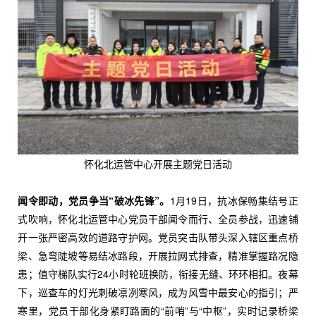
怀化北运管中心开展主题党日活动
闻令即动，党员争当“破冰先锋”。
1月19日，抗冰保畅集结号正
式吹响，怀化北运管中心党员干部闻令而行、全员参战，迅速铺
开一张严密高效的道路守护网。党员突击队带头深入辖区重点桥
梁、急弯陡坡等易结冰路段，开展拉网式排查，精准掌握路况隐
患；值守梯队实行24小时轮班换防，衔接无缝、环环相扣。夜幕
下，巡查车的灯光刺破凛冽寒风，成为风雪中最安心的指引；严
寒里，党员干部化身紧盯路面的“前哨”与“中枢”，实时记录桥梁