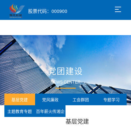
股票代码：000900
党团建设
NEWS CENTER
基层党建
党风廉政
工会群团
专题学习
主题教育专题
百年薪火传湘企
基层党建
红色路