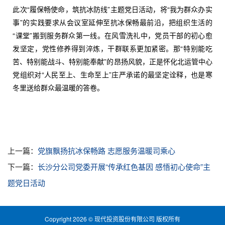
此次“履保畅使命，筑抗冰防线”主题党日活动，将“我为群众办实
事”的实践要求从会议室延伸至抗冰保畅最前沿，把组织生活的
“课堂”搬到服务群众第一线。在风雪洗礼中，党员干部的初心愈
发坚定，党性修养得到淬炼，干群联系更加紧密。那“特别能吃
苦、特别能战斗、特别能奉献”的昂扬风貌，正是怀化北运管中心
党组织对“人民至上、生命至上”庄严承诺的最坚定诠释，也是寒
冬里送给群众最温暖的答卷。
上一篇：
党旗飘扬抗冰保畅路 志愿服务温暖司乘心
下一篇：
长沙分公司党委开展“传承红色基因 感悟初心使命”主
题党日活动
Copyright 2026 © 现代投资股份有限公司 版权所有