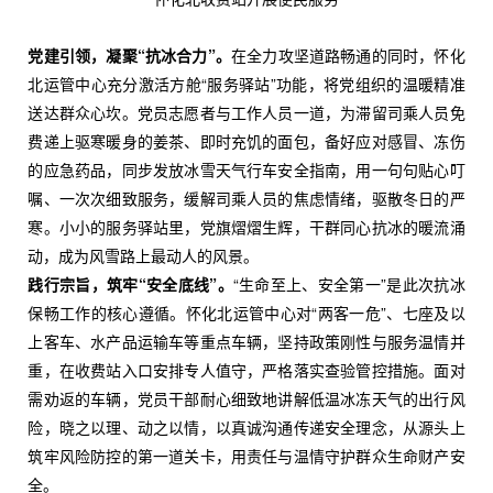
党建引领，凝聚“抗冰合力”。
在全力攻坚道路畅通的同时，怀化
北运管中心充分激活方舱“服务驿站”功能，将党组织的温暖精准
送达群众心坎。党员志愿者与工作人员一道，为滞留司乘人员免
费递上驱寒暖身的姜茶、即时充饥的面包，备好应对感冒、冻伤
的应急药品，同步发放冰雪天气行车安全指南，用一句句贴心叮
嘱、一次次细致服务，缓解司乘人员的焦虑情绪，驱散冬日的严
寒。小小的服务驿站里，党旗熠熠生辉，干群同心抗冰的暖流涌
动，成为风雪路上最动人的风景。
践行宗旨，筑牢“安全底线”。
“生命至上、安全第一”是此次抗冰
保畅工作的核心遵循。怀化北运管中心对“两客一危”、七座及以
上客车、水产品运输车等重点车辆，坚持政策刚性与服务温情并
重，在收费站入口安排专人值守，严格落实查验管控措施。面对
需劝返的车辆，党员干部耐心细致地讲解低温冰冻天气的出行风
险，晓之以理、动之以情，以真诚沟通传递安全理念，从源头上
筑牢风险防控的第一道关卡，用责任与温情守护群众生命财产安
全。