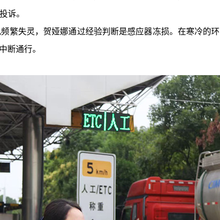
员投诉。
杆机频繁失灵，贺娅娜通过经验判断是感应器冻损。在寒冷的
中断通行。