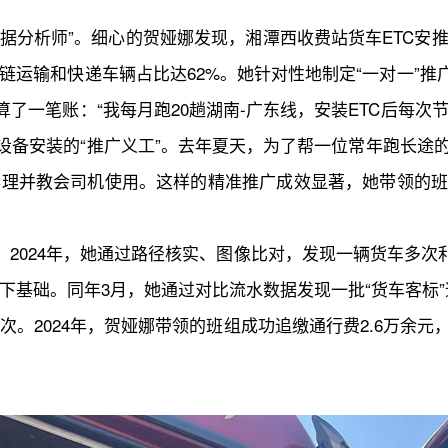
“数据分析师”。细心的贺娅娜发现，湘潭西收费站货车ETC安
运输和快递车辆占比达62%。她针对性地制定“一对一”推
了一笔账：“我每月跑20趟湖南-广东线，安装ETC后每次节
C设备安装的“推广义工”。去年夏天，为了帮一位常年跑长途
并教会司机使用。这样的精准推广成效显著，她带领的班组累
。2024年，她通过路径核实、图像比对，发现一辆货车多次
基础。同年3月，她通过对比流水数据发现一批“货车客标”
1次。2024年，贺娅娜带领的班组成功追缴通行费2.6万余