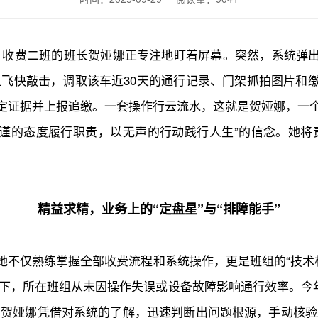
费二班的班长贺娅娜正专注地盯着屏幕。突然，系统弹出一条
飞快敲击，调取该车近30天的通行记录、门架抓拍图片和缴
锁定证据并上报追缴。一套操作行云流水，这就是贺娅娜，一个
以严谨的态度履行职责，以无声的行动践行人生”的信念。她
精益求精，业务上的“定盘星”与“排障能手”
。她不仅熟练掌握全部收费流程和系统操作，更是班组的“技术
下，所在班组从未因操作失误或设备故障影响通行效率。今
，贺娅娜凭借对系统的了解，迅速判断出问题根源，手动核验